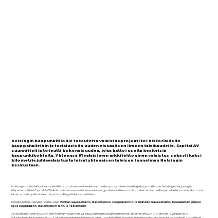
Helsingin Kaupunkitiloille toteutettu valaistusprojekti toi historiallisiin
kauppahalleihin ja torialueisiin uuden visuaalisen ilmeen talvikaudelle. Capital AV
suunnitteli ja toteutti kokonaisuuden, joka kattoi useita keskeisiä
kaupunkikohteita. Yhteensä 91 valaisimen arkkitehtoninen valaistus sekä yli kaksi
kilometriä juhlavalaistusta loivat yhtenäisen talvisen tunnelman Helsingin
keskustaan.
Helsingin historialliset kauppahallit ja torialueet ovat keskeinen osa kaupungin identiteettiä ja kaupunkikuvaa. Helsingin kaupungin
tilapalvelut tilasi Capital AV:ltä kokonaisvaltaisen valaistusratkaisun, jonka tavoitteena oli korostaa näiden paikkojen arkkitehtuuria sekä tuoda
talven pimeimpään aikaan lämpöä ja elävyyttä kaupunkitilaan.
Projekti kattoi useita kohteita, kuten
Vanhan kauppahallin, Hakaniemen kauppahallin, Hietalahden kauppahallin, Teurastamon piipun
sekä Kauppatorin, Hakaniemen torin ja Töölöntorin
.
Jokaiselle kohteelle suunniteltiin oma visuaalinen valaistuskonsepti, joka huomioi paikan arkkitehtuurin, historian ja ympäristön.
Valaistuksen tavoitteena ei ollut vain tuoda rakennuksia esiin, vaan luoda tiloihin dynaamista valoa, joka vahvistaa kaupunkitilan tunnelmaa.