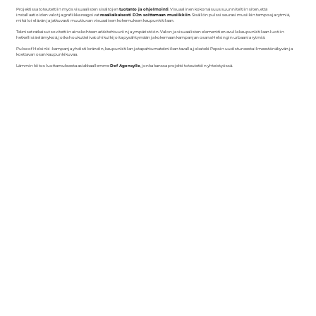
Projektissa toteutettiin myös visuaalisten sisältöjen
tuotanto ja ohjelmointi
. Visuaalinen kokonaisuus suunniteltiin siten, että
installaatioiden valot ja grafiikka reagoivat
reaaliaikaisesti DJ:n soittamaan musiikkiin
. Sisällön pulssi seurasi musiikin tempoa ja rytmiä,
mikä loi elävän ja jatkuvasti muuttuvan visuaalisen kokemuksen kaupunkitilaan.
Tekniset ratkaisut sovitettiin aina kohteen arkkitehtuuriin ja ympäristöön. Valon ja visuaalisten elementtien avulla kaupunkitilaan luotiin
hetkellisiä elämyksiä, jotka houkuttelivat ohikulkijoita pysähtymään ja kokemaan kampanjan osana Helsingin urbaania rytmiä.
Pulse of Helsinki -kampanja yhdisti brändin, kaupunkitilan ja tapahtumatekniikan tavalla, joka teki Pepsin uudistuneesta ilmeestä näkyvän ja
koettavan osan kaupunkikuvaa.
Lämmin kiitos luottamuksesta asiakkaallemme
Def Agencylle
, jonka kanssa projekti toteutettiin yhteistyössä.