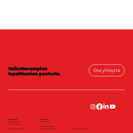
Vaikuttavampien
Ota yhteyttä
tapahtumien puolesta
.
Capital AV
Avoinna
Karjalankatu 2 C
8:00-16:00
00520 Helsinki
info@capitalav.fi
Y-tunnus: 0890106-5
+3580 (0) 9 6666 90
© 2026 by Capital AV