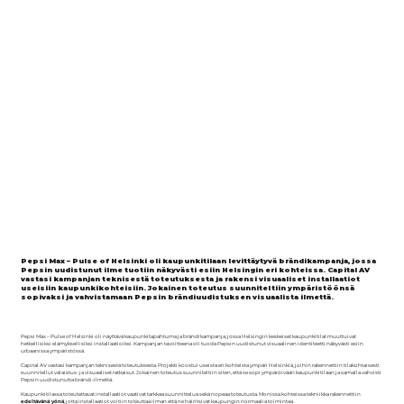
Pepsi Max – Pulse of Helsinki oli kaupunkitilaan levittäytyvä brändikampanja, jossa
Pepsin uudistunut ilme tuotiin näkyvästi esiin Helsingin eri kohteissa. Capital AV
vastasi kampanjan teknisestä toteutuksesta ja rakensi visuaaliset installaatiot
useisiin kaupunkikohteisiin. Jokainen toteutus suunniteltiin ympäristöönsä
sopivaksi ja vahvistamaan Pepsin brändiuudistuksen visuaalista ilmettä.
Pepsi Max – Pulse of Helsinki oli näyttävä kaupunkitapahtuma ja brändikampanja, jossa Helsingin keskeiset kaupunkitilat muuttuivat
hetkellisiksi elämyksellisiksi installaatioiksi. Kampanjan tavoitteena oli tuoda Pepsin uudistunut visuaalinen identiteetti näkyvästi esiin
urbaanissa ympäristössä.
Capital AV vastasi kampanjan teknisestä toteutuksesta. Projekti koostui useista eri kohteista ympäri Helsinkiä, joihin rakennettiin tilakohtaisesti
suunnitellut valaistus- ja visuaaliset ratkaisut. Jokainen toteutus suunniteltiin siten, että se sopi ympäröivään kaupunkitilaan ja samalla vahvisti
Pepsin uudistunutta brändi-ilmettä.
Kaupunkitilassa toteutettavat installaatiot vaativat tarkkaa suunnittelua sekä nopeaa toteutusta. Monissa kohteissa tekniikka rakennettiin
edeltävänä yönä
, jotta installaatiot voitiin toteuttaa ilman että ne häiritsivät kaupungin normaalia toimintaa.