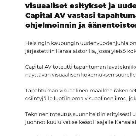
visuaaliset esitykset ja uu
Capital AV vastasi tapahtuma
ohjelmoinnin ja äänentoisto
Helsingin kaupungin uudenvuodenjuhla on 
järjestettiin Kansalaistorilla, jossa ylei
Capital AV toteutti tapahtuman lavatekniika
näyttävän visuaalisen kokemuksen suurelle y
Tapahtuman visuaalinen maailma rakennet
esiintyjälle luotiin oma visuaalinen ilme, jo
Tekninen toteutus suunniteltiin erityisest
juonnot kuuluivat selkeästi laajalle Kansala