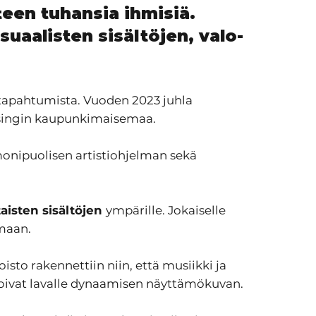
een tuhansia ihmisiä.
suaalisten sisältöjen, valo-
tapahtumista. Vuoden 2023 juhla
elsingin kaupunkimaisemaa.
 monipuolisen artistiohjelman sekä
taisten sisältöjen
ympärille. Jokaiselle
lmaan.
to rakennettiin niin, että musiikki ja
öt loivat lavalle dynaamisen näyttämökuvan.