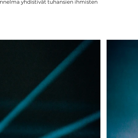
tunnelma yhdistivät tuhansien ihmisten