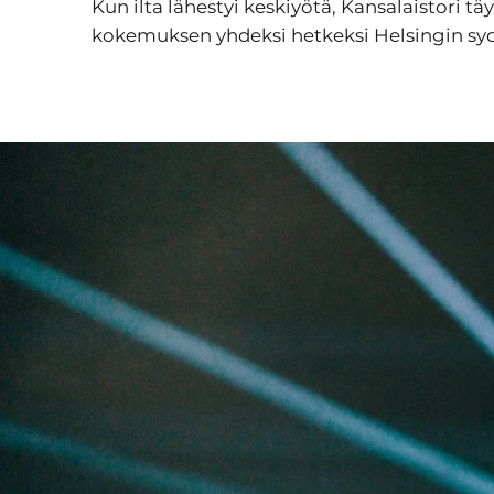
Kun ilta lähestyi keskiyötä, Kansalaistori
kokemuksen yhdeksi hetkeksi Helsingin sy