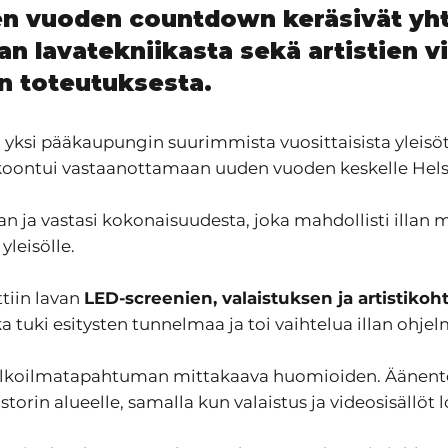
den vuoden countdown keräsivät yht
n lavatekniikasta sekä artistien vi
n toteutuksesta.
yksi pääkaupungin suurimmista vuosittaisista yleisö
sö kokoontui vastaanottamaan uuden vuoden keskelle H
n ja vastasi kokonaisuudesta, joka mahdollisti illan
leisölle.
tiin lavan
LED-screenien, valaistuksen ja artistikoh
ka tuki esitysten tunnelmaa ja toi vaihtelua illan ohje
i ulkoilmatapahtuman mittakaava huomioiden. Äänentois
istorin alueelle, samalla kun valaistus ja videosisäll