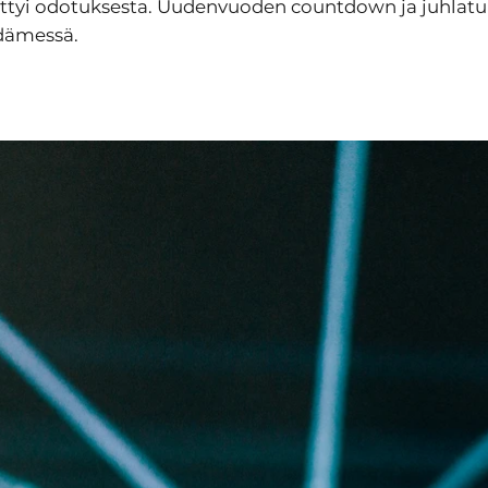
 täyttyi odotuksesta. Uudenvuoden countdown ja juhla
dämessä.