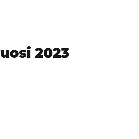
A
RATKAISUT
TOTEUTUKSET
SUUNNITTELU
MEISTÄ
vuosi 2023