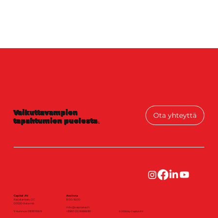
Vaikuttavampien
Ota yhteyttä
tapahtumien puolesta
.
Capital AV
Avoinna
Karjalankatu 2 C
8:00-16:00
00520 Helsinki
info@capitalav.fi
Y-tunnus: 0890106-5
+3580 (0) 9 6666 90
© 2026 by Capital AV