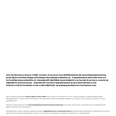
Gloria Fashion Show 2018 oli yksi Suomen merkittävimmistä muotitapahtumista,
joka järjestettiin Kaapelitehtaan Merikaapelihallissa. Tapahtuman tavoitteena oli
toteuttaa kansainväliset standardit täyttävä muotinäytös ja luoda Suomen suurin ja
näyttävin muotishow. Capital AV vastasi tapahtuman kokonaisvaltaisesta
teknisestä toteutuksesta sekä näyttely- ja kumppanialueen tuotannosta.
Sanoma Median järjestämä
Gloria Fashion Show 2018
kokosi yhteen suomalaisen muodin, median ja designin tekijät Kaapelitehtaan
Merikaapelihalliin. Tapahtuman tavoitteena oli toteuttaa kansainväliset standardit täyttävä muotinäytös, joka nostaa suomalaisen muodin
näyttävästi esiin.
Capital AV vastasi tapahtuman
kokonaisvaltaisesta teknisestä toteutuksesta
, joka sisälsi valaistuksen, videotekniikan, lavarakenteet sekä
tapahtumatilan kokonaisratkaisun.
Merikaapelihalli jaettiin kahteen selkeään alueeseen:
näytösalueeseen ja juhla-alueeseen
. Näytösalueella pitkät katsomorakenteet reunustivat
catwalkia, ja tilaa kehystivät laajat LED-screen-pinnat, jotka loivat näyttävän visuaalisen ympäristön muotinäytökselle.