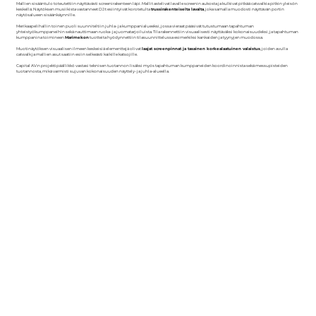
Mallien sisääntulo toteutettiin näyttävästi screenirakenteen läpi. Mallit astelivat lavalle screenin aukosta ja kulkivat pitkää catwalkia pitkin yleisön
keskellä. Näytöksen musiikista vastanneet DJ:t esiintyivät korotetulta
trussirakenteiselta lavalta
, joka samalla muodosti näyttävän portin
näytösalueen sisäänkäynnille.
Merikaapelihallin toinen puoli suunniteltiin juhla- ja kumppanialueeksi, jossa vieraat pääsivät tutustumaan tapahtuman
yhteistyökumppaneihin sekä nauttimaan ruoka- ja juomatarjoiluista. Tila rakennettiin visuaalisesti näyttäväksi kokonaisuudeksi, ja tapahtuman
kumppanina toimineen
Marimekon
tuotteita hyödynnettiin tilasuunnittelussa esimerkiksi kankaiden ja tyynyjen muodossa.
Muotinäytöksen visuaalisen ilmeen keskeisiä elementtejä olivat
laajat screenpinnat ja tasainen korkealaatuinen valaistus
, joiden avulla
catwalk ja mallien asut saatiin esiin selkeästi kaikille katsojille.
Capital AV:n projektipäällikkö vastasi teknisen tuotannon lisäksi myös tapahtuman kumppaneiden koordinoinnista sekä messupisteiden
tuotannosta, mikä varmisti sujuvan kokonaisuuden näyttely- ja juhla-alueella.