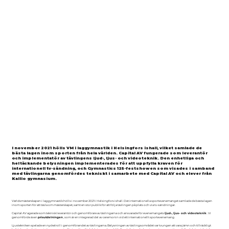
I november 2021 hölls VM i laggymnastik i Helsingfors ishall, vilket samlade de
bästa lagen inom sporten från hela världen. Capital AV fungerade som leverantör
och implementatör av tävlingens ljud-, ljus- och videoteknik. Den enhetliga och
heltäckande belysningen implementerades för att uppfylla kraven för
internationell tv-sändning, och Gymnastics 125-festshowen som visades i samband
med tävlingarna genomfördes tekniskt i samarbete med Capital AV och elever från
Kallio gymnasium.
Världsmästerskapen i laggymnastik hölls i november 2021 i Helsingfors ishall. Det internationella sportevenemanget samlade de bästa lagen
inom sporten för att tävla om mästerskapet, samt en stor publik för att följa tävlingen på plats och via tv-sändningar.
Capital AV agerade som teknisk leverantör och genomförare av tävlingarna och ansvarade för evenemangets
ljud-, ljus- och videoteknik
. Vi
genomförde även
prisutdelningen
, som är en integrerad del av ceremonin vid ett internationellt sportevenemang.
Ljustekniken spelade en nyckelroll i genomförandet av tävlingarna. Belysningen av tävlingsområdet var tvungen att vara jämn och tillräckligt