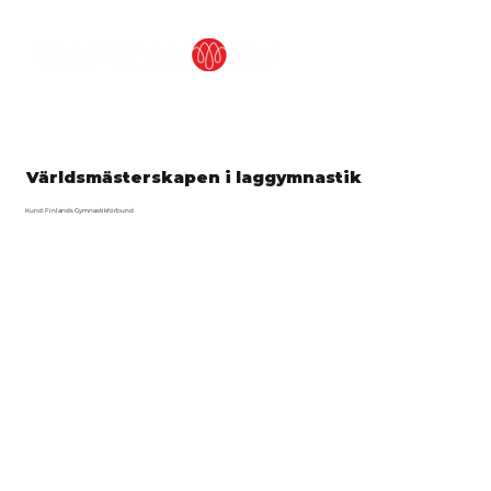
Världsmästerskapen i laggymnastik
Kund: Finlands Gymnastikförbund