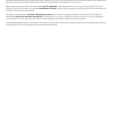
heltäckande så att prestationerna var tydligt synliga för både jury och publik. Samtidigt var belysningen tvungen att uppfylla de höga tekniska
kraven för tv-produktion så att tävlingen kunde sändas live i hög kvalitet till hemmapublik runt om i landet.
Belysningen av tävlingsområdet implementerades
med 76 strålkastare
, vilket säkerställde en jämn och ostörd belysning för hela arenan.
Dessutom användes LED-skärmar för att skapa
sidoskärmar för reklam
i arenan, vilka fungerade som ett visuellt element för evenemanget och
en plattform för sponsorernas synlighet.
Tävlingarna inkluderade även
Voimistelu 125-årsjubileumsshow
, som firade Finlands gymnastikförbunds 125-årsjubileum. Capital AV
samarbetade
med elever från Kallio gymnasium
för att designa ljud- och ljusinnehållet för jubileumsshowen, och vi producerade även
videomaterial för showen. Capital AV ansvarade för det tekniska genomförandet och driften av jubileumsshowen.
Hela projektet byggdes enligt en snäv tidsplan med hänsyn till Helsingfors ishalls skala. Noggrann förplanering och effektivt genomförande
möjliggjorde dock en smidig byggfas och ett lyckat tävlingsevenemang.