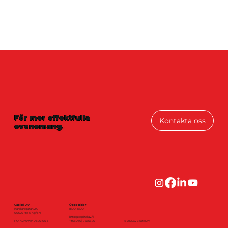
För mer effektfulla
Kontakta oss
evenemang
.
Capital AV
Öppettider
Karelaregatan 2 C
8:00-16:00
00520 Helsingfors
info@capitalav.fi
FO-nummer: 0890106-5
+3580 (0) 9 6666 90
© 2026 av Capital AV