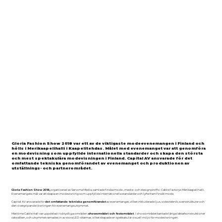
Gloria Fashion Show 2018 var ett av de viktigaste modeevenemangen i Finland och
hölls i Merikaapelihalli i Kaapelitehdas. Målet med evenemanget var att genomföra
en modevisning som uppfyllde internationella standarder och skapa den största
och mest spektakulära modevisningen i Finland. Capital AV ansvarade för det
omfattande tekniska genomförandet av evenemanget och produktionen av
utställnings- och partnerområdet.
Gloria Fashion Show 2018,
organiserad av Sanoma Media, samlade finska mode-, medie- och designproffs i Cable Factorys Merikaapelihalli.
Evenemangets mål var att skapa en modevisning som uppfyllde internationella standarder och lyfte fram finskt mode.
Capital AV ansvarade för
det omfattande tekniska genomförandet
av evenemanget, vilket inkluderade ljus, videoteknik, scenstrukturer och
den övergripande lösningen för evenemangsutrymmet.
Maritime Cable Hall var uppdelad i två tydliga områden:
showområdet och festområdet
. I showområdet kantade långa läktarkonstruktioner
catwalken, och utrymmet ramades in av stora LED-skärmar, vilket skapade en spektakulär visuell miljö för modevisningen.