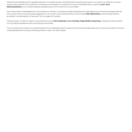
Modellerna entréerade scenen spektakulärt genom en skärmstruktur. Modellerna klev upp på scenen genom en öppning i skärmen och gick
längs en lång catwalk mitt i publiken. DJ:sarna som ansvarade för musiken till showen uppträdde från en upphöjd
scen med
fackverksstruktur
, som också bildade en spektakulär grind till entrén till showområdet.
Den andra sidan av Merikaapelihalli utformades som ett fest- och partnerområde, där gästerna kunde bekanta sig med evenemangets partners
och njuta av mat och dryck. Lokalen byggdes som en visuellt imponerande helhet, och produkter
från Marimekko,
evenemangets partner,
användes i rumsdesignen, till exempel i form av tyger och kuddar.
Viktiga inslag i modevisningens visuella framtoning var
stora skärmytor och enhetlig, högkvalitativ belysning
, vilket gjorde att catwalken
och modellernas kläder kunde visas tydligt för alla tittare.
Förutom teknisk produktion ansvarade Capital AVs projektledare även för att koordinera evenemangets partners och producera mässmontrarna,
vilket säkerställde en smidig helhetsupplevelse i mäss- och festområdet.