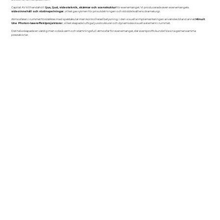
Capital AV tillhandahöll
ljus, ljud, videoteknik, skärmar och scenstruktur
för evenemanget. Vi producerade även evenemangets
videoinnehåll och röstinspelningar
, vilket gav rytmen för prisutdelningen och stödde kvällens dramaturgi.
Atmosfären i rummet förstärktes med spektakulär men kontrollerad belysning. I den visuella implementeringen användes bland annat
Minuit
Une Photon-lasereffektprojektorer
, vilket skapade luftiga ljusstrukturer och dynamiska visuella element i rummet.
Det hela skapade en värdig men också varm och stämningsfull atmosfär för evenemanget, där eventproffs kunde fira sina gemensamma
prestationer.