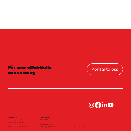
För mer effektfulla
Kontakta oss
evenemang
.
Capital AV
Öppettider
Karelaregatan 2 C
8:00-16:00
00520 Helsingfors
info@capitalav.fi
FO-nummer: 0890106-5
+3580 (0) 9 6666 90
© 2026 av Capital AV