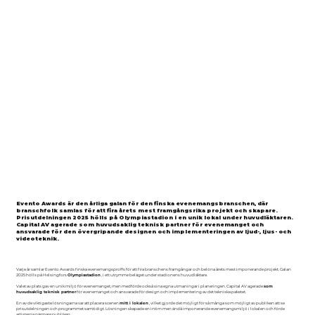
Evento Awards är den årliga galan för den finska evenemangsbranschen, där
branschfolk samlas för att fira årets mest framgångsrika projekt och skapare.
Prisutdelningen 2025 hölls på Olympiastadion i en unik lokal under huvudläktaren.
Capital AV agerade som huvudsaklig teknisk partner för evenemanget och
ansvarade för den övergripande designen och implementeringen av ljud-, ljus- och
videoteknik.
Varje år samlar Evento Awards finska evenemangsproffs för att fira branschens framgångar och belöna årets mest imponerande projekt. Galan
2025 hölls på Helsingfors
Olympiastadion
, i ett utrymme beläget under stadionens huvudläktare.
Valet av plats gav en unik miljö för evenemanget, men medförde också sina egna utmaningar i planeringen. Capital AV agerade
som
huvudsaklig teknisk partner
för evenemanget och ansvarade för design och implementering av det tekniska paketet.
En av de viktigaste lösningarna var att placera scenen
mitt i lokalen
, vilket gjorde det möjligt för så många som möjligt av publiken att se
prisutdelningen och programmet samtidigt. Lösningen skapade en intim men ändå imponerande evenemangsmiljö i lokalen och förde
artisterna närmare publiken.